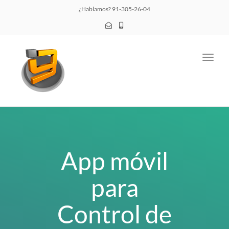
¿Hablamos? 91-305-26-04
Toggl
navig
App móvil
para
Control de