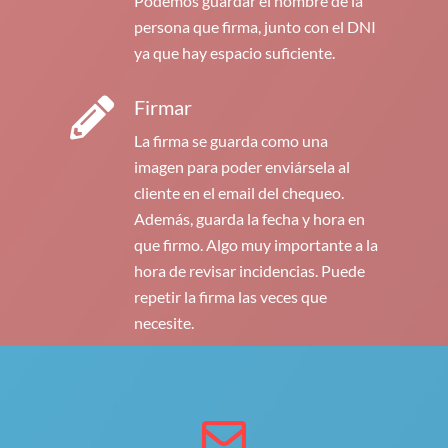
Podemos guardar el nombre de la
persona que firma, junto con el DNI
ya que hay espacio suficiente.
Firmar
La firma se guarda como una
imagen para poder enviársela al
cliente en el email del chequeo.
Además, guarda la fecha y hora en
que firmo. Algo muy importante a la
hora de revisar incidencias. Puede
repetir la firma las veces que
necesite.