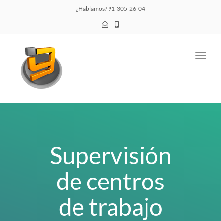
¿Hablamos? 91-305-26-04
Toggl
navig
Supervisión
de centros
de trabajo